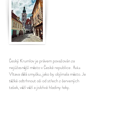
Český Krumlov je právem považován za
nejúžasnější město v České republice
. Řeka
Vltava dělá smyčku, jako by objímala město. Je
těžké odtrhnout oči od střech z červených
tašek, věží věží a jiskřivé hladiny řeky.
Mezitím o tom není třeba vědět. “
Co uvidíme:
Krumlovský hrad je druhým největším hradem
v České republice, medvěd žije v příkopu pod
hradbami hradu. Procházíme se starodávnými
ulicemi, jako by se tu zastavil čas. Pokud si
přejete, podíváme se do Vltavínského muzea